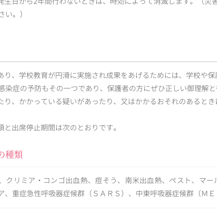
発生日から2年間行わないときは、時効によって消滅します。（災
さい。）
あり、学校教育が円滑に実施され成果をあげるためには、学校や保
感染症の予防もその一つであり、保護者の方にぜひ正しい御理解と
たり、かかっている疑いがあったり、又はかかるおそれのあるとき
類と出席停止期間は次のとおりです。
の種類
、クリミア・コンゴ出血熱、痘そう、南米出血熱、ペスト、マー
ア、重症急性呼吸器症候群（ＳＡＲＳ）、中東呼吸器症候群（ＭＥ