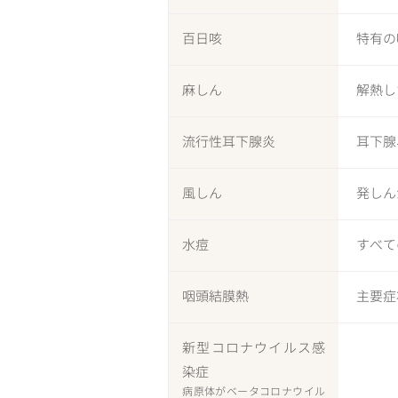
百日咳
特有の
麻しん
解熱し
流行性耳下腺炎
耳下腺
風しん
発しん
水痘
すべて
咽頭結膜熱
主要症
新型コロナウイルス感
染症
病原体がベータコロナウイル