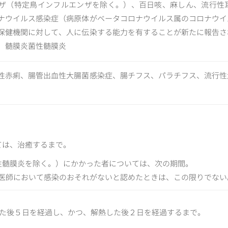
ザ（特定鳥インフルエンザを除く。）、百日咳、麻しん、流行性
ナウイルス感染症（病原体がベータコロナウイルス属のコロナウイ
保健機関に対して、人に伝染する能力を有することが新たに報告さ
、髄膜炎菌性髄膜炎
性赤痢、腸管出血性大腸菌感染症、腸チフス、パラチフス、流行性
いては、治癒するまで。
菌性髄膜炎を除く。）にかかった者については、次の期間。
医師において感染のおそれがないと認めたときは、この限りでない
た後５日を経過し、かつ、解熱した後２日を経過するまで。