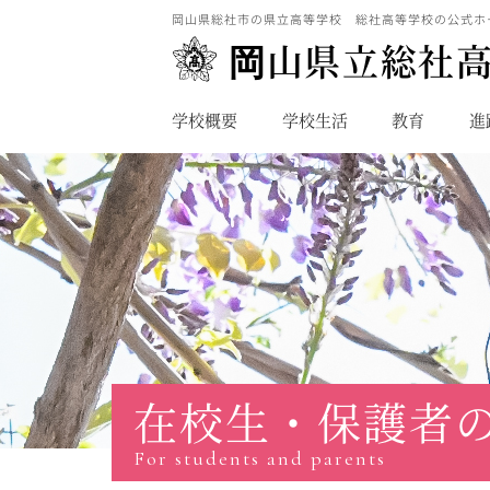
岡山県総社市の県立高等学校 総社高等学校の公式ホ
岡山県立総社
学校概要
学校生活
教育
進
在校生・保護者
For students and parents