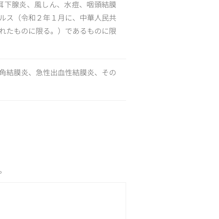
耳下腺炎、風しん、水痘、咽頭結膜
ルス（令和２年１月に、中華人民共
れたものに限る。）であるものに限
角結膜炎、急性出血性結膜炎、その
。