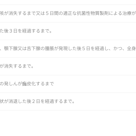
咳が消失するまで又は５日間の適正な抗菌性物質製剤による治療
た後３日を経過するまで。
、顎下腺又は舌下腺の腫脹が発現した後５日を経過し、かつ、全
が消失するまで。
の発しんが痂皮化するまで
状が消退した後２日を経過するまで。