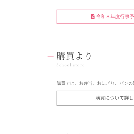
令和８年度行事予
購買より
School store
購買では、お弁当、おにぎり、パンの
購買について詳し