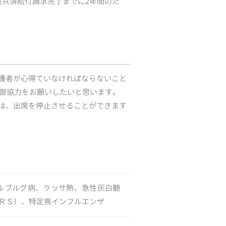
害共済給付請求完了までに2年間のた
護者が心得ていなければならないこと
御協力をお願いしたいと思います。
は、出席を停止させることができます
ルブルグ病、ラッサ熱、急性灰白髄
ＲＳ）、特定鳥インフルエンザ