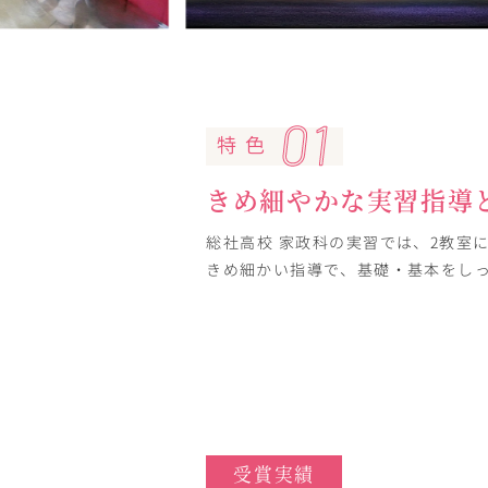
特 色
きめ細やかな実習指導
総社高校 家政科の実習では、2教室
きめ細かい指導で、基礎・基本をし
受賞実績