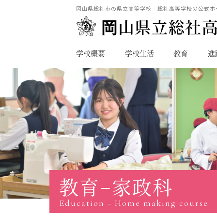
岡山県総社市の県立高等学校 総社高等学校の公式ホ
岡山県立総社
学校概要
学校生活
教育
進
教育−家政科
Education − Home making course